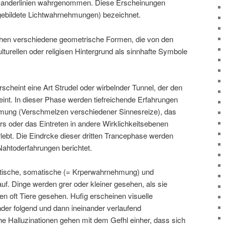
nd Manderlinien wahrgenommen. Diese Erscheinungen
ebildete Lichtwahrnehmungen) bezeichnet.
ehen verschiedene geometrische Formen, die von den
lturellen oder religisen Hintergrund als sinnhafte Symbole
rscheint eine Art Strudel oder wirbelnder Tunnel, der den
t. In dieser Phase werden tiefreichende Erfahrungen
mung (Verschmelzen verschiedener Sinnesreize), das
s oder das Eintreten in andere Wirklichkeitsebenen
erlebt. Die Eindrcke dieser dritten Trancephase werden
ahtoderfahrungen berichtet.
ptische, somatische (= Krperwahrnehmung) und
uf. Dinge werden grer oder kleiner gesehen, als sie
en oft Tiere gesehen. Hufig erscheinen visuelle
nder folgend und dann ineinander verlaufend
he Halluzinationen gehen mit dem Gefhl einher, dass sich