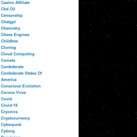
Casino Affiliate
Cbd Oil
Censorship
Chatgpt
Chemistry
Chess Engines
Childfree
Cloning
Cloud Computing
Comets
Confederate
Confederate States Of
America
Conscious Evolution
Corona Virus
Covid
Covid-19
Cryonics
Cryptocurrency
Cyberpunk
Cyborg