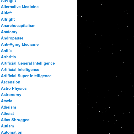
Alt-right
Alternative Medicine
Altleft
Altright
Anarchocapitalism
Anatomy
Andropause
Anti-Aging Medicine
Antifa
Arthritis
Artificial General Intelligence
Artificial Intelligence
Artificial Super Intelligence
Ascension
Astro Physics
Astronomy
Ataxia
Atheism
Atheist
Atlas Shrugged
Autism
Automation