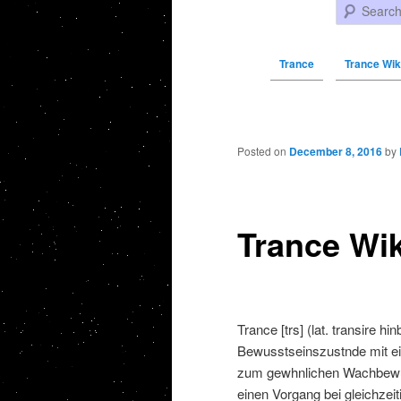
Search
Trance
Trance Wik
Post navigation
Posted on
December 8, 2016
by
Trance Wik
Trance [trs] (lat. transire h
Bewusstseinszustnde mit ei
zum gewhnlichen Wachbewuss
einen Vorgang bei gleichzei