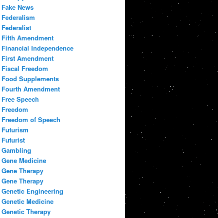
Fake News
Federalism
Federalist
Fifth Amendment
Financial Independence
First Amendment
Fiscal Freedom
Food Supplements
Fourth Amendment
Free Speech
Freedom
Freedom of Speech
Futurism
Futurist
Gambling
Gene Medicine
Gene Therapy
Gene Therapy
Genetic Engineering
Genetic Medicine
Genetic Therapy