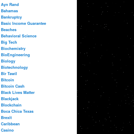
Ayn Rand
Bahamas
Bankruptcy
Basic Income Guarantee
Beaches
Behavioral Science
Big Tech
Biochemistry
BioEngineering
Biology
Biotechnology
Bir Tawil
Bitcoin
Bitcoin Cash
Black Lives Matter
Blackjack
Blockchain
Boca Chica Texas
Brexit
Caribbean
Casino