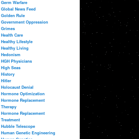
Germ Warfare
Global News Feed
Golden Rule
Government Oppression
Grimes
Health Care
Healthy Lifestyle
Healthy Living
Hedonism
HGH Physicians
High Seas
History
Hitler
Holocaust Denial
Hormone Optimization
Hormone Replacement
Therapy
Hormone Replacement
Treatment
Hubble Telescope
Human Genetic Engineering