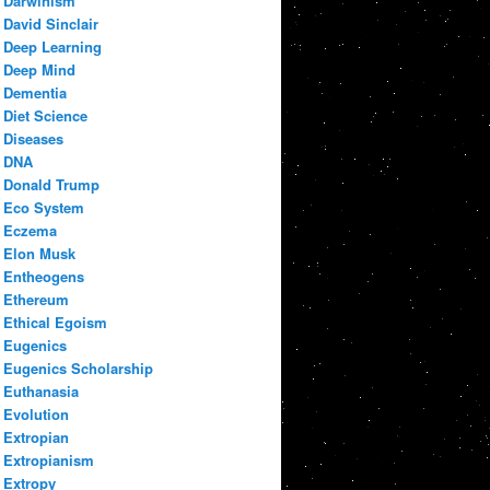
Darwinism
David Sinclair
Deep Learning
Deep Mind
Dementia
Diet Science
Diseases
DNA
Donald Trump
Eco System
Eczema
Elon Musk
Entheogens
Ethereum
Ethical Egoism
Eugenics
Eugenics Scholarship
Euthanasia
Evolution
Extropian
Extropianism
Extropy