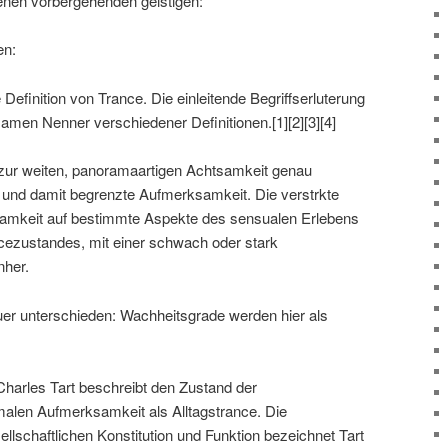
enen vorbergehenden geistigen:
en:
 Definition von Trance. Die einleitende Begriffserluterung
samen Nenner verschiedener Definitionen.[1][2][3][4]
h zur weiten, panoramaartigen Achtsamkeit genau
und damit begrenzte Aufmerksamkeit. Die verstrkte
amkeit auf bestimmte Aspekte des sensualen Erlebens
ncezustandes, mit einer schwach oder stark
nher.
uer unterschieden: Wachheitsgrade werden hier als
harles Tart beschreibt den Zustand der
malen Aufmerksamkeit als Alltagstrance. Die
llschaftlichen Konstitution und Funktion bezeichnet Tart