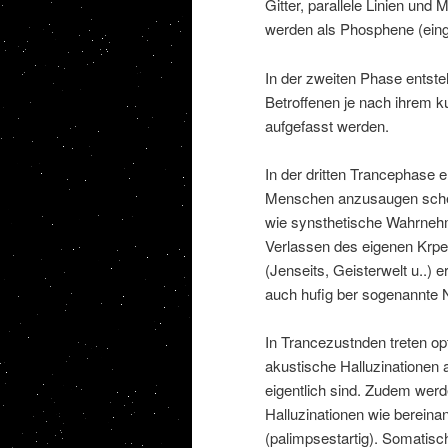
Gitter, parallele Linien u
werden als Phosphene (eing
In der zweiten Phase entst
Betroffenen je nach ihrem ku
aufgefasst werden.
In der dritten Trancephase e
Menschen anzusaugen schein
wie synsthetische Wahrneh
Verlassen des eigenen Krper
(Jenseits, Geisterwelt u..) 
auch hufig ber sogenannte N
In Trancezustnden treten o
akustische Halluzinationen a
eigentlich sind. Zudem werd
Halluzinationen wie bereina
(palimpsestartig). Somatisc