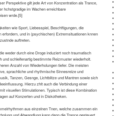
er Perspektive gilt jede Art von Konzentration als Trance,
er hchstgradige im Wachen erreichbare
isen wrde.[5]
keiten wie Sport, Liebesspiel, Beschftigungen, die
n erfordern, und in (psychischen) Extremsituationen knnen
zustnde auftreten.
die weder durch eine Droge induziert noch traumatisch
h und schleifenartig bestimmte Reizmuster wiederholt.
hheren Anzahl von Wiederholungen tiefer. Die meisten
itive, sprachliche und rhythmische Sinnesreize und
ik, Tanzen, Gesnge, Lichtblitze und Mantren sowie sich
eeinflussung. Hierzu zhlt auch die Verbindung einer
t visuellen Stimulationen. Typisch ist diese Kombination
lagen auf Konzerten und in Diskotheken.
mmelrhythmen aus einzelnen Tnen, welche zusammen ein
holung und Abwandlung kann dann die Trance gesteuert