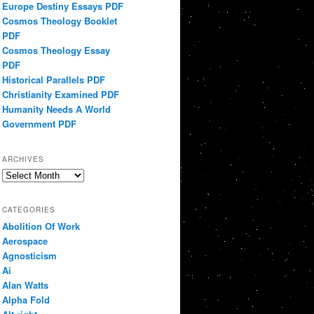
Europe Destiny Essays PDF
Cosmos Theology Booklet
PDF
Cosmos Theology Essay
PDF
Historical Parallels PDF
Christianity Examined PDF
Humanity Needs A World
Government PDF
ARCHIVES
Archives
CATEGORIES
Abolition Of Work
Aerospace
Agnosticism
Ai
Alan Watts
Alpha Fold