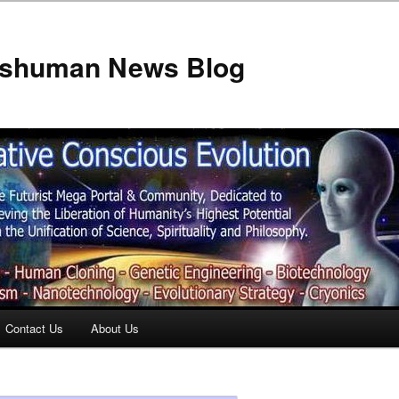
anshuman News Blog
Contact Us
About Us
t