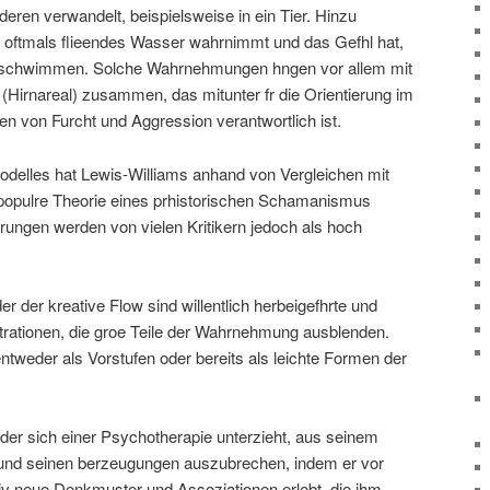
deren verwandelt, beispielsweise in ein Tier. Hinzu
oftmals flieendes Wasser wahrnimmt und das Gefhl hat,
 schwimmen. Solche Wahrnehmungen hngen vor allem mit
Hirnareal) zusammen, das mitunter fr die Orientierung im
 von Furcht und Aggression verantwortlich ist.
odelles hat Lewis-Williams anhand von Vergleichen mit
e populre Theorie eines prhistorischen Schamanismus
erungen werden von vielen Kritikern jedoch als hoch
r der kreative Flow sind willentlich herbeigefhrte und
rationen, die groe Teile der Wahrnehmung ausblenden.
weder als Vorstufen oder bereits als leichte Formen der
 der sich einer Psychotherapie unterzieht, aus seinem
d seinen berzeugungen auszubrechen, indem er vor
iv neue Denkmuster und Assoziationen erlebt, die ihm